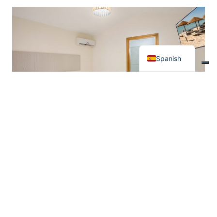
French
English
Italian
Spanish
Vista superior de la piscina